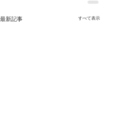
すべて表示
最新記事
営業時間および定休日変
2026年 ゴール
更のお知らせ
ク休業のお知ら