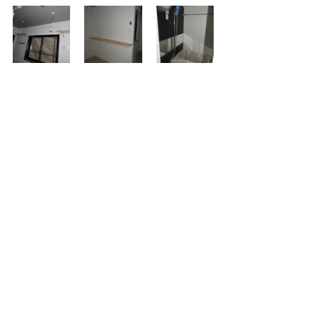
最新の空室状況はこちらからご確認い
ただけます。
http://www.nekofu.co.jp/line_c/station_n
e213/bknsta_ne213015/%E3%83%96%
E3%83%A9%E3%82%A4%E3%83%88
%E3%82%A2%E3%83%B3%E3%83%
8A/