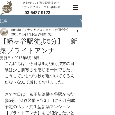
​東京のペット可賃貸管理会社
ミナシアプロジェクト合同会社
03-6427-9123
記事
nekofu【ミナシアプロジェクト合同会社】
2018年8月17日
読了時間: 3分
【幡ヶ谷駅徒歩5分】 新
築ブライトアンナ
更新日：
2018年8月18日
こんにちは。今日は風が強く夕方の日
陰は少し肌寒さを感じる一日でした。
こうして少しづつ秋が近づいてくるん
だな～なんて感じておりました。
さて本日は、京王新線幡ヶ谷駅から徒
歩5分、渋谷区幡ヶ谷3丁目に今月完成
予定のペット共生型新築マンション
【ブライトアンナ】をご紹介したいと