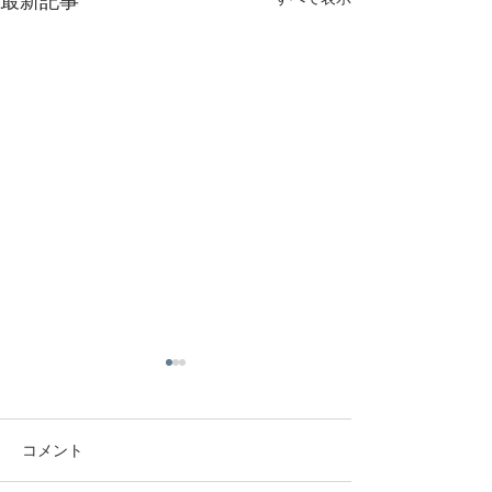
最新記事
営業時間および定休日変
2026年 ゴール
更のお知らせ
ク休業のお知ら
いつもミナシアプロジェクト
ミナシアプロジェ
コメント
／nekofu中目黒をご利用いた
社/nekofuでは、2