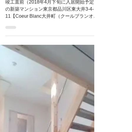
nekofu【ミナシアプロジェクト合同会社】
【大井町駅徒歩6分】
Coeur Blanc大井町
竣工直前（2018年4月下旬に入居開始予定）
の新築マンション東京都品川区東大井3-4-
11【Coeur Blanc大井町（クールブランオオ
イマチ）・Coeur Blanc大井町Annex（クー
ルブランオオイマチアネックス）】をご紹介
いたします。...