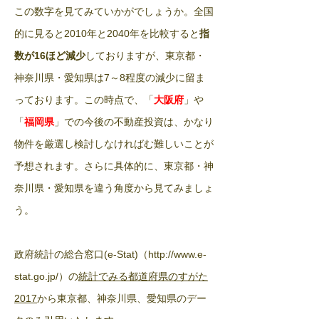
​この数字を見てみていかがでしょうか。全国
的に見ると
年と
年を比較すると
指
2010
2040
数が
ほど減少
しておりますが、東京都・
16
神奈川県・愛知県は
程度の減少に留ま
7～8
っております。
この時点で、「
大阪府
」や
「
福岡県
」での今後の不動産投資は、かなり
物件を厳選し検討しなければむ難しいことが
予想されます。
さらに具体的に、東京都・神
奈川県・愛知県を違う角度から見てみましょ
う。
政府統計の総合窓口
(e-Stat)（
http://www.e-
の
統計でみる都道府県のすがた
stat.go.jp/
）
から東京都、神奈川県、愛知県のデー
2017