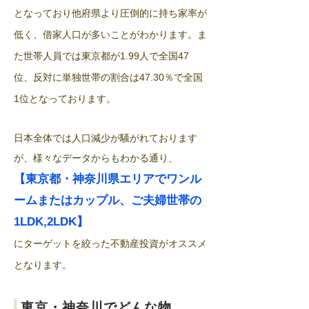
となっており他府県より圧倒的に持ち家率が
低く、借家人口が多いことがわかります。ま
た世帯人員では東京都が
人で全国
1.99
47
位
、反対に単独世帯の割合は
％で全国
47.30
位となっております。
1
日本全体では人口減少が騒がれております
が、様々な
データからもわかる通り、
【東京都・神奈川県エリアでワンル
ームまたはカップル、ご夫婦世帯の
】
1LDK,2LDK
に
​ターゲットを絞った不動産投資がオススメ
となります。
|
東京・神奈川でどんな物