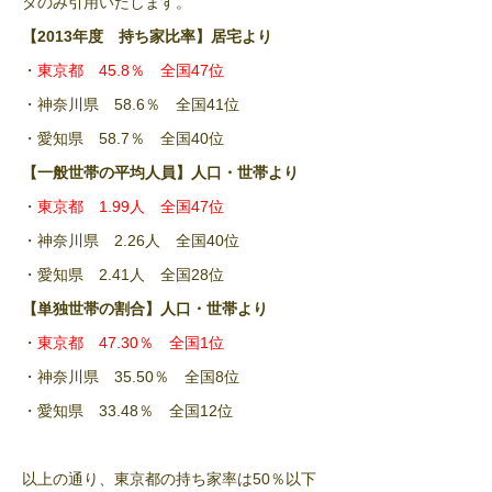
タのみ引用いたします。
​【
年度 持ち家比率】居宅より
2013
・
東京都
％ 全国
位
45.8
47
・神奈川県
％ 全国
位
58.6
41
・愛知県
％ 全国
位
58.7
40
​【一般世帯の平均人員】人口・世帯より
・
東京都
全国
位
1.99人
47
・神奈川県
全国
位
2.26人
40
・愛知県
全国
位
2.41人
28
​【単独世帯の割合】人口・世帯より
・
東京都
全国
位
47.30％
1
・神奈川県
全国
位
35.50％
8
・愛知県
全国
位
33.48％
12
以上の通り、東京都の持ち家率は
％以下
50