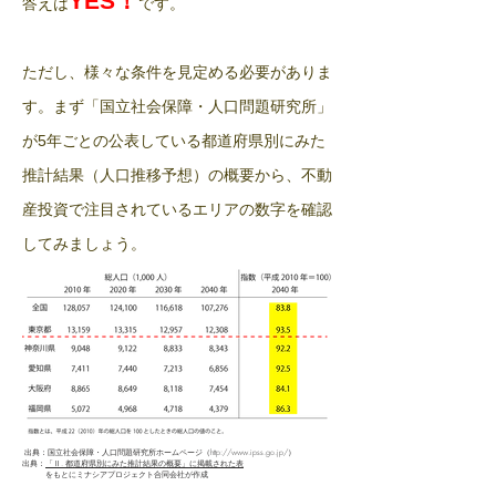
YES
答えは
です。
​ただし、様々な条件を見定める必要がありま
す。まず「国立社会保障・人口問題研究所」
が
年ごとの公表している
都道府県別にみた
5
推計結果（人口推移予想）の概要から、不動
産投資で注目されているエリアの数字を確認
してみましょう。
出典：国立社会保障・人口問題研究所ホームページ（
http://www.ipss.go.jp/
）
出典：
「Ⅱ. 都道府県別にみた推計結果の概要」に掲載された表
​ をもとにミナシアプロジェクト合同会社が作成