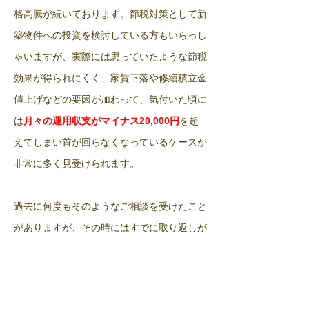
格高騰が続いております。節税対策として新
築物件への投資を検討している方もいらっし
ゃいますが、実際には思っていたような節税
効果が得られにくく、家賃下落や修繕積立金
値上げなどの要因が加わって、気付いた頃に
は
月々の運用収支がマイナス
円
を超
20,000
えてしまい首が回らなくなっているケースが
非常に多く見受けられます。
過去に何度もそのようなご相談を受けたこと
がありますが、その時にはすでに取り返しが
つかない事が多く、損切りをするかそのまま
赤字収支のまま持ち続けるしかありません。
一般的なご年収の方にはこのような不動産投